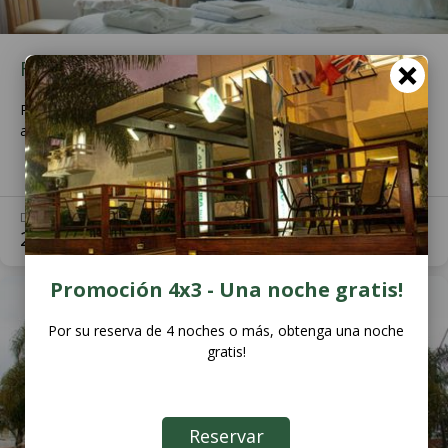
Fin de semana
Promo de Fin de semana, desde el viernes a las 17 al domingo
a las 17 horas, con las batas incluidas.
DESCUENTO
Ver Más
20
%
Promoción 4x3 - Una noche gratis!
Por su reserva de 4 noches o más, obtenga una noche
gratis!
Reservar