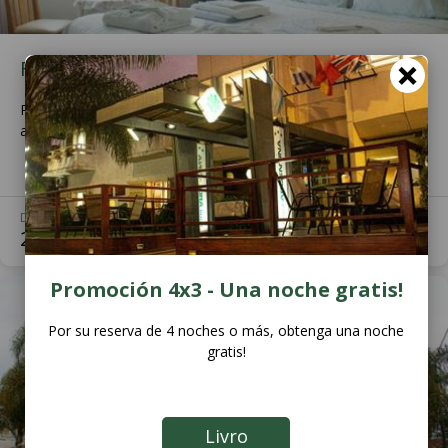
Fin de semana
Promo de Fin de semana, desde el viernes a las 17 al domingo
a las 17 horas, con las batas incluidas.
DESCUENTO
Ver Más
20
%
Promoción 4x3 - Una noche gratis!
Por su reserva de 4 noches o más, obtenga una noche
gratis!
Livro