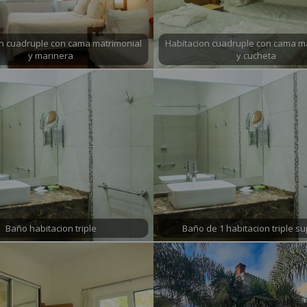
n cuadruple con cama matrimonial
Habitacion cuadruple con cama m
y marinera
y cucheta
Baño habitacion triple
Baño de 1 habitacion triple su