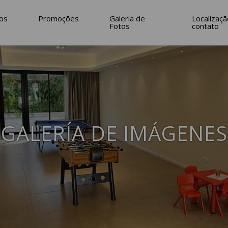
a
2
Adultos
•
1
quarto
ços
Promoções
Galeria de
Localizaçã
Fotos
contato
GALERÍA DE IMÁGENES