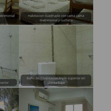
atrimonial
Habitacion cuadruple con cama cama
matrimonial y cucheta
Baño de 1 habitacion triple superior en
perior
planta baja