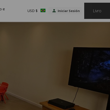
VER TARIFAS
o e
Livro
USD $
Iniciar Sesión