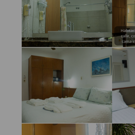
Habitaci
calle, 
cama in